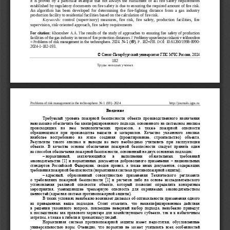
it  is  proved  by  a  particular  example  that  not  always  the  fulfillment  of  all  fire  safety  requirements 
established by regulatory documents on fire safety is due to ensuring the required amount of fire risk. 
An  algorithm  has  been  developed  for 
determining  the  fire
-
fighting  distance  from  a  gas  industry 
production facility to residential facilities based on the calculation of fire risk.
Keywords:
control  (supervisory)  measures,  fire  risk,  fire  safety,  production  facilities,  fire 
supervision, risk
-
oriented app
roach, fire safety requirements
For  citation:
Khoroshev 
A.A.
The  results  of  the  study  of  approaches  to  ensuring  fire  safety  of  production 
facilities of the gas industry in terms of fire protection distances
// 
Problemy upravleniya riskami v te
khnosfere 
. No 1 (69). 
–
= Problems of risk  management in the technosphere. 
2024
P
. 
182
193
.
DOI
: 
10.61260/1998
-
8990
-
2024
-
1
-
182
-
193
.
© Санкт
-
Петербургский университет ГПС МЧС России, 202
4
182
Труды
молодых
ученых
Problems of risk manage
ment in the technosphere.
No 
1
(6
9
)
–
202
4
http
://
journals.igps.ru
Введение
Требуемый  уровень  пожарной  безопасности  объекта  производственного  назначения 
невозможно обеспечить без квалифицированного подх
ода, основанного на сист
емном анализе 
происходящих  на  не
м  технологических  процессов,  а  также  пожарной  опасности 
обращающихся  при  производстве  веществ  и  материалов.  Качество  указанного  анализа 
наиболее  востребовано  на  этапе  создания  (проектирование,  строите
льство)  объекта. 
Результаты
такого  анализа  и  выводы  из  него  необходимо  учитывать  при  эксплуатации 
объекта
. 
В  качестве  основы  обеспечения  пожарной  безопасности  следует  принять  один
из способов обеспечения пожарной безопасности,
основанный
на двух основных п
одходах:
–
нормативный,   заключающийся   в   выполнении   обязательных   требований 
законодательства [1] и нормативных документов добровольного применения 
–
национальных 
стандартов  Российской  Федерации,  сводов  правил,  а  также  иных  документов,  содержащих
требования 
пожарной безопасности 
(нормативная система противопожарной защиты);
–
адресный,  образованный  совокупностью  применения
Технического  регламента
о  требованиях  пожарной  безопасности
[1]  и  расчетов  либо  на  основе  исследовательского 
установления  реальной  опаснос
ти  объекта,  который  позволит  определить  конкретные 
мероприятия,  уменьшающие  чрезмерную  опасность  для  охраняемых  законодательством 
ценностей (адресная система противопожарной защиты).
В таких условиях неизбежно возникает дилемма об оптимальности применения 
одного 
из  приведенных  выше  подходов.  Стоит  отметить,  что  неквалифицированные  действия
в  решении  указанного  вопроса,  повлекшие  неверный  выбор  подхода,  неизбежно  приведут
к последствиям как правового характера для хозяйствующего субъекта, так и к избыточным 
затратам, а также к гибели и травматизму людей
.
Нормативная  система  противопожарной  защиты  имеет  недостатки,  обусловленные 
универсальностью  норм.  Очевидно,  что  норматив  не  может  учитывать  всех  особенностей 