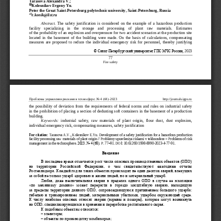
Tarasova Alexandra V.;

Kolesnikov Evgeny Yu.
Peter the Great S
ain
t
-
Petersburg 
p
olytechnic 
u
niversity, S
aint
-
Petersburg, Russia

e
.
konik
@
list
.
ru
Abstract.
The  safety  justification  is  considered  on  the  example  of  a  hazardous  production 
facility    specializing    in    the    storage    and    processing    of    plant    raw    materials.    Estimates
of the probability of an explosion and overpressure for two accident scenarios at the pro
duction site 
located  in  the  basement  of  the  building  were  made.  On  the  basis  of  calculations,  compensating 
measures  are  proposed  to  reduce  the  individual  emergency  risk  for  personnel,  thereby  justifying
© 
Санкт
-
Петербургский
университет
ГПС
МЧС
России
, 20
23
77
Fire safety
Проблемы управления рисками в техносфере. No 4 (68)
–
2023                                                     
http
://
journals.igps.ru
the  possibility  of  deviation  from  the  requirements  of  federal  norms  and  rules  on  industrial  safety
in the prohibition of placing a section of dedusting soft containers in the basement of a production 
building.
Keywords:
industrial  safety,  raw  materials  of  plant  origin,  flour  dust,  dust  explosion, 
individual emergency risk, compensating measures, safety justification
For citation:
Tarasova
A.V
.
, Kolesnikov E.Yu. 
Development of a safety justification for a hazardous produ
ction 
facility processing raw materials of plant origin 
// 
Problemy upravleniya riskami v tekhnosfere 
= 
Problems of risk 
2023. No 4 (68
–
management in the technosphere. 
). 
P
. 
77
91. 
DOI
: 
10.61260/1998
-
8990
-
2023
-
4
-
77
-
91.
Введение
В последнее время отмечается рост числа опасных производственных объектов (ОПО) 
на  территории  Российской  Федерации,  о  чем  свидетельствуют  ежегодные  отчеты 
Ростехнадзора. Каждый год на таких объектах происходит не один десяток аварий, влекущих 
за собой не т
олько ущерб здоровью и жизни 
людей, но и материальный ущерб.
Любая,  даже  незначительная  авария  в  пределах  одного
ОПО
в  случае  ее  эскалации
«
по 
механизму  домино»
может  перерасти  в  гораздо  масштабную  аварию,  выходящую
за  пределы  территории  данного  ОПО, 
сопровождающую
ся  причинением  большого  ущерба:
гибелью и травмированием людей, материальными убытками,  ущербом окружающей среде.
К  числу  наиболее  опасных  относят  аварии  (взрывы
и  пожары),  которые  могут  возникнуть
на ОПО, специализирующихся в хранении
и п
ере
работке растительного сырья.
К подобным объектам относятся:
–
элеваторы;
–
объекты по производству комбикорма;