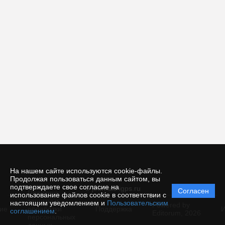
На нашем сайте используются cookie-файлы.
Продолжая пользоваться данным сайтом, вы
подтверждаете свое согласие на
© journals.igps.ru
Согласен
Политика
использование файлов cookie в соответствии с
защиты и
настоящим уведомлением и
Пользовательским
Powered by
ие
обработки
Поддержка
И
соглашением
.
Editorum,
2026
персональных