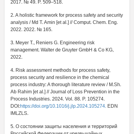
2017. № 49. P. 509–518.
2. A holistic framework for process safety and security
analysis / Md T. Amin [et al.] // Comput. Chem. Eng.
2022. 2022. № 165.
3. Meyer T., Reniers G. Engineering risk
management. Walter de Gruyter GmbH & Co KG,
2022.
4. Risk assessment methods for process safety,
process security and resilience in the chemical
process industry: A thorough literature review / M.Sh.
Ab Rahim [et al.] // Journal of Loss Prevention in the
Process Industries. 2024. Vol. 88. P. 105274.
DOI:
https://doi.org/10.1016/j.jlp.2024.105274.
EDN
IMLZLS.
5. О состоянии защиты населения и территорий
Российской Федерации от чрезвычайных