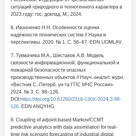
ситуаций природного и техногенного характера в
2023 году: гос. доклад. М., 2024.
6. Ивахненко Н.Н. Особенности оценки
надежности технических систем // Наука и
перспективы. 2020. № 1. С. 56–67. EDN UOMLAV.
7. Тукмачева М.А., Шестаков А.В. Модель
связности информационной, функциональной и
пожарной безопасности опасных
производственных объектов // Науч.-аналит. журн.
«Вестник С.-Петерб. ун-та ГПС МЧС России».
2024. № 3. С. 98–126.
DOI:
https://doi.org/10.61260/2218-130X-2024-3-98-
126.
EDN ANQYHG.
8. Coupling of adjoint-based Markov/CCMT
predictive analytics with data assimilation for real-
time risk scenario forecasting of industrial digital