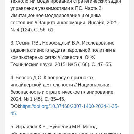
технологии моделирования стратегических задач
управления уязвимостями в ПО. Часть 2.
Имитационное моделирование и оценка
состояния // Защита информации. Инсайд. 2025.
№ 4 (124). С. 56–61.
3. Семин Р.В., Новосядлый В.А. Исследование
задачи активного аудита парольной политики в
компьютерных сетях // Известия ЮФУ.
Технические науки. 2015. № 5 (166). С. 47–55.
4. Власов Д.С. К вопросу о признаках
инсайдерской деятельности // Национальная
безопасность и стратегическое планирование.
2024. № 1 (45). С. 35–45.
DOI:
https://doi.org/10.37468/2307-1400-2024-1-35-
45.
5. Израилов К.Е., Буйневич М.В. Метод
обнаружения атак различного генеза на сложные