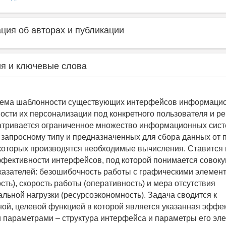
ия об авторах и публикации
я и ключевые слова
лема шаблонности существующих интерфейсов информаци
ости их персонализации под конкретного пользователя и 
атривается ограниченное множество информационных сист
 запросному типу и предназначенных для сбора данных от 
которых производятся необходимые вычисления. Ставится 
ективности интерфейсов, под которой понимается совоку
азателей: безошибочность работы с графическими элемен
сть), скорость работы (оперативность) и мера отсутствия
льной нагрузки (ресурсоэкономность). Задача сводится к
ой, целевой функцией в которой является указанная эффек
параметрами – структура интерфейса и параметры его эле