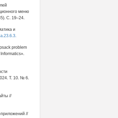
елей
ационного меню
). С. 19–24.
матика и
ia.23.6.3.
napsack problem
Informatics».
ости
4. Т. 10. № 6.
йты //
-приложений //