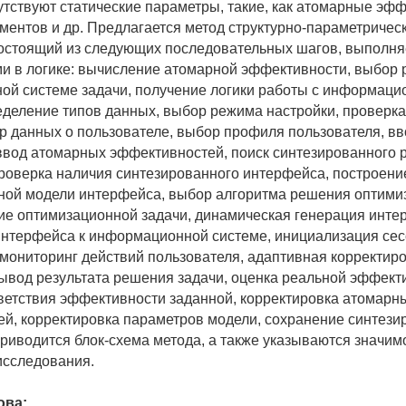
утствуют статические параметры, такие, как атомарные эф
ементов и др. Предлагается метод структурно-параметричес
остоящий из следующих последовательных шагов, выполн
и в логике: вычисление атомарной эффективности, выбор
й системе задачи, получение логики работы с информаци
еделение типов данных, выбор режима настройки, проверк
ор данных о пользователе, выбор профиля пользователя, вв
ввод атомарных эффективностей, поиск синтезированного 
роверка наличия синтезированного интерфейса, построени
ной модели интерфейса, выбор алгоритма решения оптими
ие оптимизационной задачи, динамическая генерация инте
нтерфейса к информационной системе, инициализация сес
 мониторинг действий пользователя, адаптивная корректир
ывод результата решения задачи, оценка реальной эффект
ветствия эффективности заданной, корректировка атомарн
й, корректировка параметров модели, сохранение синтези
риводится блок-схема метода, а также указываются значимо
исследования.
ова: