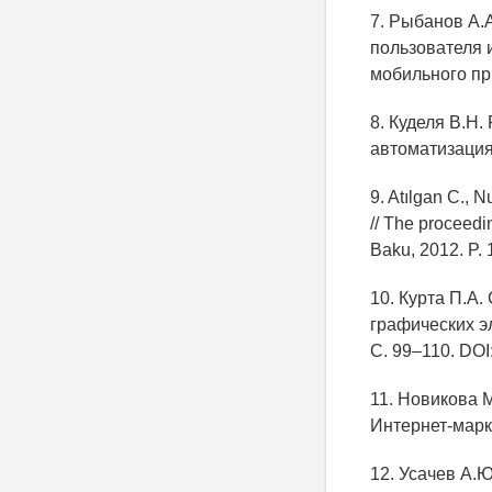
7. Рыбанов А.
пользователя 
мобильного пр
8. Куделя В.Н
автоматизация.
9. Atılgan C., 
// The proceedi
Baku, 2012. P. 
10. Курта П.А
графических эл
С. 99–110. DOI
11. Новикова М
Интернет-марке
12. Усачев А.