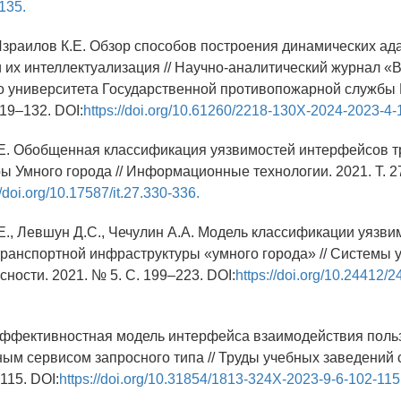
135.
, Израилов К.Е. Обзор способов построения динамических а
 их интеллектуализация // Научно-аналитический журнал «В
о университета Государственной противопожарной службы
119–132. DOI:
https://doi.org/10.61260/2218-130X-2024-2023-4-
.Е. Обобщенная классификация уязвимостей интерфейсов 
 Умного города // Информационные технологии. 2021. Т. 27
//doi.org/10.17587/it.27.330-336.
.Е., Левшун Д.С., Чечулин А.А. Модель классификации уязви
ранспортной инфраструктуры «умного города» // Системы 
сности. 2021. № 5. С. 199–223. DOI:
https://doi.org/10.24412/
 Эффективностная модель интерфейса взаимодействия поль
м сервисом запросного типа // Труды учебных заведений св
115. DOI:
https://doi.org/10.31854/1813-324X-2023-9-6-102-115