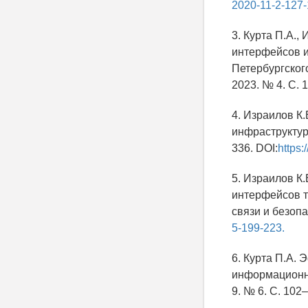
2020-11-2-127-
3. Курта П.А.
интерфейсов и
Петербургског
2023. № 4. С. 
4. Израилов К
инфраструктуры
336. DOI:
https:
5. Израилов К
интерфейсов т
связи и безопа
5-199-223.
6. Курта П.А.
информационны
9. № 6. С. 102–