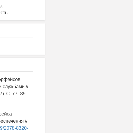
з,
ость
терфейсов
 службами //
). С. 77–89.
рфейса
еспечения //
219/2078-8320-