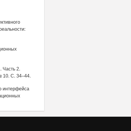
ективного
реальности:
ционных
 Часть 2.
10. С. 34–44.
го интерфейса
мационных