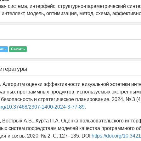
я система, интерфейс, структурно-параметрический синте
 интеллект, модель, оптимизация, метод, схема, эффективн
ать
Скачать
итературы
В. Алгоритм оценки эффективности визуальной эстетики ин
анных программных продуктов, используемых экстренными
езопасность и стратегическое планирование. 2024. № 3 (47
i.org/10.37468/2307-1400-2024-3-77-89.
., Вострых А.В., Курта П.А. Оценка пользовательского инте
х систем посредствам моделей качества программного об
 и связь. 2020. № 2. С. 127–135. DOI:
https://doi.org/10.34