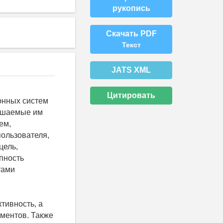
рукопись
Скачать PDF
Текст
JATS XML
Цитировать
онных систем
решаемые им
ем,
пользователя,
цель,
пность
тами
тивность, а
ментов. Также