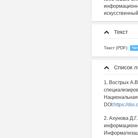
информационна
искусственный
Текст
Текст (PDF):
Чит
Список л
1. Вострых А.
специализиров
Национальная б
DOI:
https://do
2. Ахунова Д.Г
информационны
Информатизация