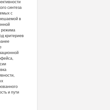
фективности
кого синтеза
яемых с
 решаемой в
онной
а режима
од критериев
ранее
е
зационной
рфейса,
сии
овка
ивности,
ых
рованного
сть и пути