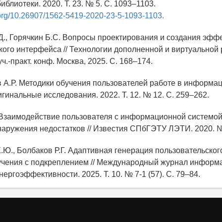
блиотеки. 2020. Т. 23. № 5. С. 1093–1103.
i.org/10.26907/1562-5419-2020-23-5-1093-1103.
.Д., Горячкин Б.С. Вопросы проектирования и создания эфф
кого интерфейса // Технологии дополненной и виртуальной 
уч.-практ. конф. Москва, 2025. С. 168–174.
в А.Р. Методики обучения пользователей работе в информа
игинальные исследования. 2022. Т. 12. № 12. С. 259–262.
. Взаимодействие пользователя с информационной системой.
аружения недостатков // Известия СПбГЭТУ ЛЭТИ. 2020. № 
Е.Ю., Болбаков Р.Г. Адаптивная генерация пользовательско
учения с подкреплением // Международный журнал инфор
нергоэффективности. 2025. Т. 10. № 7-1 (57). С. 79–84.