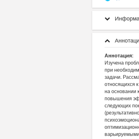
Информац
Аннотаци
Аннотация:
Изучена проб
при необходим
задачи. Рассм
относящихся к
на основании 
повышения эфф
следующих пок
(результативно
психоэмоциона
оптимизационн
варьируемыми 