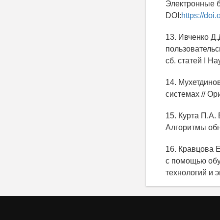
Электронные би
DOI:
https://do
13. Ивченко Д
пользовательс
cб. статей I На
14. Мухетдино
системах // Ор
15. Курта П.А
Алгоритмы обн
16. Кравцова 
с помощью об
технологий и э