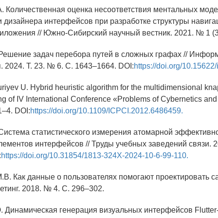
А. Количественная оценка несоответствия ментальных мод
и дизайнера интерфейсов при разработке структуры навиг
иложения // Южно-Сибирский научный вестник. 2021. № 1 (35
. Решение задач перебора путей в сложных графах // Инфор
 2024. Т. 23. № 6. С. 1643–1664. DOI:
https://doi.org/10.15622/
Nuriyev U. Hybrid heuristic algorithm for the multidimensional k
ng of IV International Conference «Problems of Cybernetics and 
1–4. DOI:
https://doi.org/10.1109/ICPCI.2012.6486459.
. Система статистического измерения атомарной эффективн
ементов интерфейсов // Труды учебных заведений связи. 202
:
https://doi.org/10.31854/1813-324X-2024-10-6-99-110.
.В. Как данные о пользователях помогают проектировать са
тинг. 2018. № 4. С. 296–302.
Ю. Динамическая генерация визуальных интерфейсов Flutter