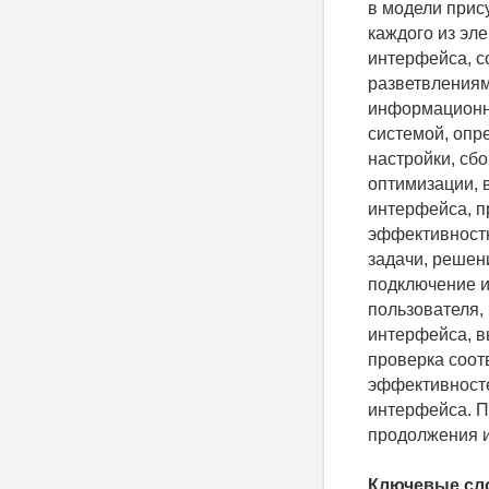
в модели прис
каждого из эл
интерфейса, с
разветвлениям
информационно
системой, опр
настройки, сб
оптимизации, 
интерфейса, п
эффективност
задачи, решен
подключение и
пользователя,
интерфейса, в
проверка соот
эффективносте
интерфейса. П
продолжения 
Ключевые сл