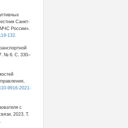
даптивных
естник Санкт-
 МЧС России».
119-132.
транспортной
. № 6. С. 330–
мостей
управления,
2410-9916-2021-
зователя с
язи. 2023. Т.
.