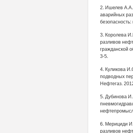
2. Ишелев А.А
аварийных раз
безопасность: 
3. Королева И.
разливов нефт
гражданской о
3-5.
4. Куликова И
подводных пер
Нефтегаз. 2012
5. Дубинова И
пневмогидравл
нефтепромыслов
6. Мерициди И
разливов нефт