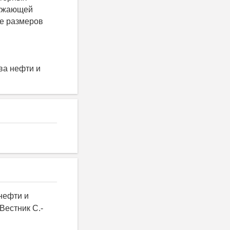
ружающей
ие размеров
ва нефти и
 нефти и
Вестник С.-