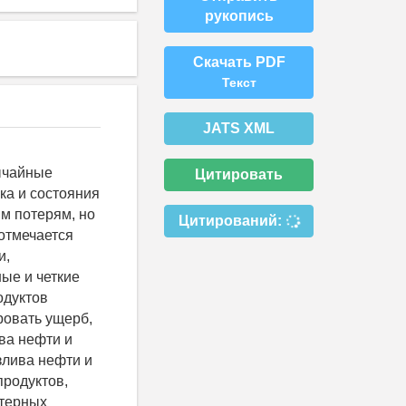
рукопись
Скачать PDF
Текст
JATS XML
ычайные
Цитировать
ка и состояния
м потерям, но
Цитирований:
отмечается
и,
ые и четкие
одуктов
ровать ущерб,
ва нефти и
злива нефти и
родуктов,
ктерных