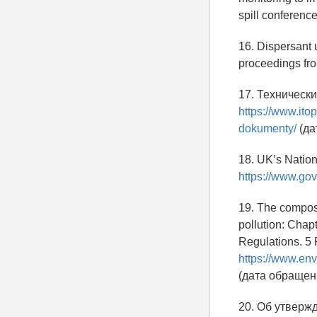
spill conferenc
16. Dispersant u
proceedings from
17. Техническ
https://www.ito
dokumenty/
(да
18. UK’s Nation
https://www.go
19. The composi
pollution: Chap
Regulations. 5 
https://www.env
(дата обращени
20. Об утверж