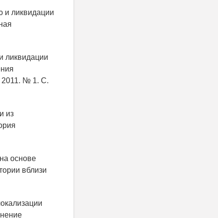
ю и ликвидации
ная
 и ликвидации
ения
2011. № 1. С.
и из
ория
 на основе
тории вблизи
локализации
анение