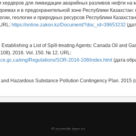
и хердеров для ликвидации аварийных разливов нефти на 
доемах и в предохранительной зоне Республики Казахстан: 
огии, геологии и природных ресурсов Республики Казахстан
 URL:
https://online.zakon.kz/Document/?doc_id=39653232
(дат
 Establishing a List of Spill-treating Agents: Canada Oil and G
108). 2016. Vol. 150. № 12. URL:
stice.gc.ca/eng/Regulations/SOR-2016-108/index.html
(дата обр
il and Hazardous Substance Pollution Contingency Plan. 2015 
© journals.igps.ru