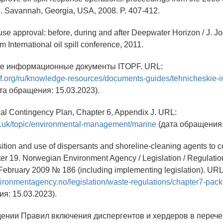
e. Savannah, Georgia, USA, 2008. P. 407-412.
se approval: before, during and after Deepwater Horizon / J. Joec
 International oil spill conference, 2011.
ие информационные документы ITOPF. URL:
pf.org/ru/knowledge-resources/documents-guides/tehnicheskie-
та обращения: 15.03.2023).
al Contingency Plan, Chapter 6, Appendix J. URL:
v.uk/topic/environmental-management/marine
(дата обращения:
tion and use of dispersants and shoreline-cleaning agents to c
ter 19. Norwegian Environment Agency / Legislation / Regulation
February 2009 № 186 (including implementing legislation). URL
ironmentagency.no/legislation/waste-regulations/chapter7-pac
я: 15.03.2023).
дении Правил включения диспергентов и хердеров в перече