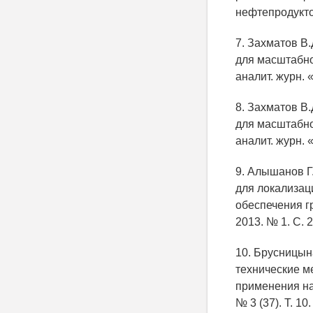
нефтепродуктов
7. Захматов В
для масштабной
аналит. журн. 
8. Захматов В
для масштабной
аналит. журн. 
9. Алышанов Г
для локализац
обеспечения г
2013. № 1. С. 2
10. Брусницын
технические м
применения на
№ 3 (37). Т. 10.