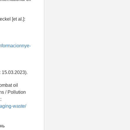
kel [et al.]:
informacionnye-
 15.03.2023).
ombat oil
s / Pollution
:
kaging-waste/
нь