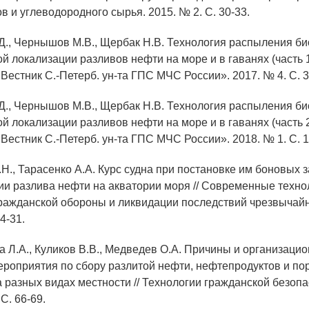
 и углеводородного сырья. 2015. № 2. С. 30-33.
.Д., Чернышов М.В., Щербак Н.В. Технология распыления б
 локализации разливов нефти на море и в гаванях (часть 1)
«Вестник С.-Петерб. ун-та ГПС МЧС России». 2017. № 4. С. 3
.Д., Чернышов М.В., Щербак Н.В. Технология распыления б
 локализации разливов нефти на море и в гаванях (часть 2)
«Вестник С.-Петерб. ун-та ГПС МЧС России». 2018. № 1. С. 1
.Н., Тарасенко А.А. Курс судна при постановке им боновых 
ии разлива нефти на акватории моря // Современные техно
ражданской обороны и ликвидации последствий чрезвычайн
4-31.
а Л.А., Куликов В.В., Медведев О.А. Причины и организацио
ероприятия по сбору разлитой нефти, нефтепродуктов и по
 разных видах местности // Технологии гражданской безопа
 С. 66-69.