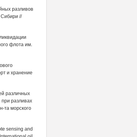
ийных разливов
Сибири //
 ликвидации
ного флота им.
ового
орт и хранение
тей различных
 при разливах
ун-та морского
ote sensing and
nternational oil