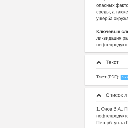
опасных факто
среды, а такж
ущерба окружа
Ключевые сл
ликвидация ра
нефтепродукто
Текст
Текст (PDF):
Чит
Список л
1. Онов В.А.,
нефтепродукто
Петерб. ун-та 