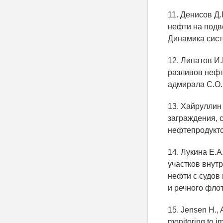
11. Денисов Д
нефти на подв
Динамика сист
12. Липатов И
разливов нефти
адмирала С.О. 
13. Хайруллин
заграждения, с
нефтепродуктов
14. Лукина Е.А
участков внут
нефти с судов 
и речного флот
15. Jensen H., 
monitoring to im