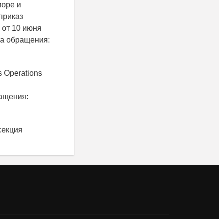
море и
приказ
 от 10 июня
а обращения:
as Operations
ащения:
(секция