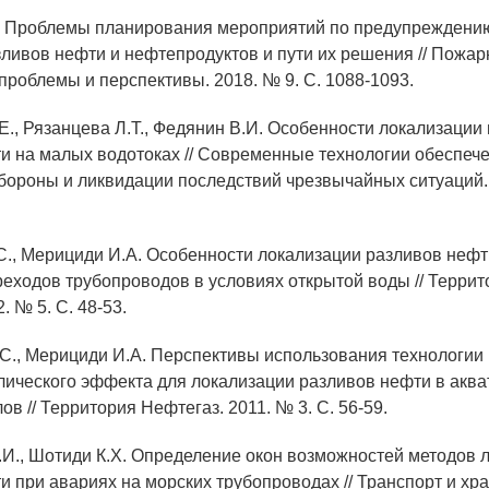
. Проблемы планирования мероприятий по предупреждени
ливов нефти и нефтепродуктов и пути их решения // Пожар
проблемы и перспективы. 2018. № 9. С. 1088-1093.
Е., Рязанцева Л.Т., Федянин В.И. Особенности локализации
и на малых водотоках // Современные технологии обеспеч
бороны и ликвидации последствий чрезвычайных ситуаций. 
.С., Мерициди И.А. Особенности локализации разливов нефт
еходов трубопроводов в условиях открытой воды // Террит
. № 5. С. 48-53.
.С., Мерициди И.А. Перспективы использования технологии
ического эффекта для локализации разливов нефти в аква
 // Территория Нефтегаз. 2011. № 3. С. 56-59.
.И., Шотиди К.Х. Определение окон возможностей методов 
и при авариях на морских трубопроводах // Транспорт и хр