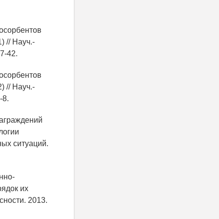
иосорбентов
 // Науч.-
7-42.
иосорбентов
 // Науч.-
-8.
заграждений
логии
ых ситуаций.
нно-
рядок их
сности. 2013.