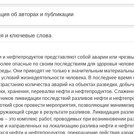
ия об авторах и публикации
я и ключевые слова
 и нефтепродуктов представляют собой аварии или чрезв
более опасные по своим последствиям для здоровья челове
еды. Они приводят не только к значительным материальны
 условий жизнедеятельности человека. В последнее время 
озрастанию количества аварий на объектах разведки, добыч
ки, хранения, перевалки нефти и нефтепродуктов. Слаженн
тников ликвидации последствий разливов нефти и нефтепр
роткий срок провести мероприятия, позволяющие минимизи
ружающей среде в результате разливов. Ликвидация разли
в – это комплекс работ, проводимых при возникновении ра
в и направленных на локализацию разлива нефти и нефтеп
хся нефти и нефтепродуктов, прекращение действия хара