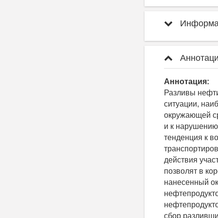
Информац
Аннотаци
Аннотация:
Разливы нефти
ситуации, наи
окружающей ср
и к нарушению
тенденция к в
транспортиров
действия учас
позволят в ко
нанесенный ок
нефтепродукто
нефтепродукто
сбор разливши