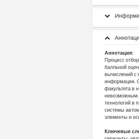
Информац
Аннотаци
Аннотация:
Процесс отбор
балльной оцен
вычислений с
информации. О
факультета в 
невозможным.
технологий в 
системы автом
элементы и ос
Ключевые сл
сержанты, авт