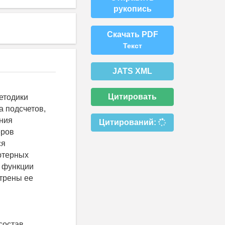
рукопись
Скачать PDF
Текст
JATS XML
Цитировать
етодики
а подсчетов,
ния
Цитирований:
еров
ся
ютерных
 функции
отрены ее
состав,