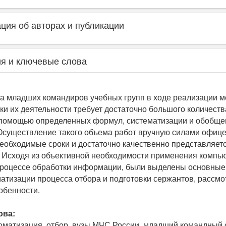
ия об авторах и публикации
я и ключевые слова
а младших командиров учебных групп в ходе реализации м
ки их деятельности требует достаточно большого количеств
 помощью определенных формул, систематизации и обобще
существление такого объема работ вручную силами офиц
необходимые сроки и достаточно качественно представляет
 Исходя из объективной необходимости применения компь
процессе обработки информации, были выделены основные
атизации процесса отбора и подготовки сержантов, рассм
обенности.
ова:
оматизация, отбор, вузы МЧС России, младший командный 