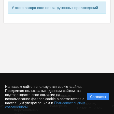
У этого автора еще нет загруженных произведений
На нашем сайте используются cookie-файлы.
Продолжая пользоваться данным сайтом, вы
подтверждаете свое согласие на
© journals.igps.ru
Согласен
Политика
использование файлов cookie в соответствии с
защиты и
настоящим уведомлением и
Пользовательским
Powered by
ие
обработки
Поддержка
И
соглашением
.
Editorum,
2026
персональных