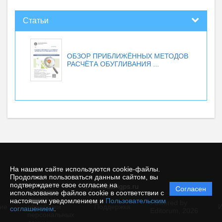
Статьи
ОБЗОР ПРИБЛИЖЁННЫХ МЕТОДОВ
РАСЧЁТА ОБУГЛИВАНИЯ ...
На нашем сайте используются cookie-файлы.
Продолжая пользоваться данным сайтом, вы
подтверждаете свое согласие на
© journals.igps.ru
Согласен
Политика
использование файлов cookie в соответствии с
защиты и
настоящим уведомлением и
Пользовательским
Powered by
ие
обработки
Поддержка
И
соглашением
.
Editorum,
2026
персональных