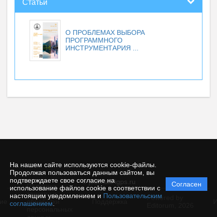
Статьи
О ПРОБЛЕМАХ ВЫБОРА
ПРОГРАММНОГО
ИНСТРУМЕНТАРИЯ ...
На нашем сайте используются cookie-файлы.
Продолжая пользоваться данным сайтом, вы
подтверждаете свое согласие на
© journals.igps.ru
Согласен
Политика
использование файлов cookie в соответствии с
защиты и
настоящим уведомлением и
Пользовательским
Powered by
ие
обработки
Поддержка
И
соглашением
.
Editorum,
2026
персональных