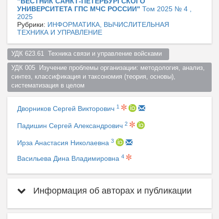
"ВЕСТНИК САНКТ-ПЕТЕРБУРГСКОГО
УНИВЕРСИТЕТА ГПС МЧС РОССИИ"
Том 2025 № 4 ,
2025
Рубрики:
ИНФОРМАТИКА, ВЫЧИСЛИТЕЛЬНАЯ
ТЕХНИКА И УПРАВЛЕНИЕ
УДК 623.61  Техника связи и управление войсками  
УДК 005  Изучение проблемы организации: методология, анализ, 
синтез, классификация и таксономия (теория, основы), 
систематизация в целом  
1
Дворников Сергей Викторович
2
Падишин Сергей Александрович
3
Ирза Анастасия Николаевна
4
Васильева Дина Владимировна
Информация об авторах и публикации