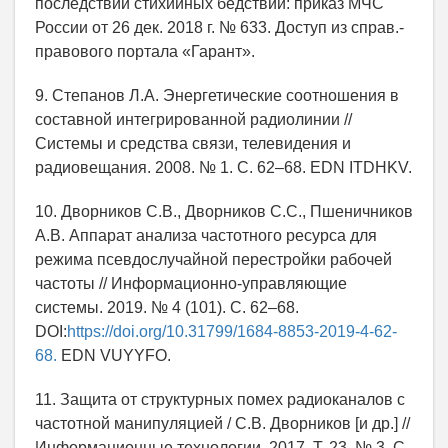
последствий стихийных бедствий: приказ МЧС
России от 26 дек. 2018 г. № 633. Доступ из справ.-
правового портала «Гарант».
9. Степанов Л.А. Энергетические соотношения в
составной интегрированной радиолинии //
Системы и средства связи, телевидения и
радиовещания. 2008. № 1. С. 62–68. EDN ITDHKV.
10. Дворников С.В., Дворников С.С., Пшеничников
А.В. Аппарат анализа частотного ресурса для
режима псевдослучайной перестройки рабочей
частоты // Информационно-управляющие
системы. 2019. № 4 (101). С. 62–68.
DOI:
https://doi.org/10.31799/1684-8853-2019-4-62-
68.
EDN VUYYFO.
11. Защита от структурных помех радиоканалов с
частотной манипуляцией / С.В. Дворников [и др.] //
Информационные технологии. 2017. Т. 23. № 3. С.