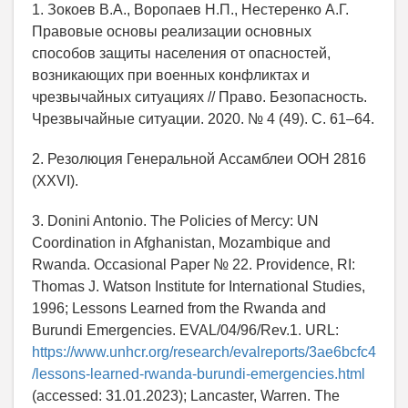
1. Зокоев В.А., Воропаев Н.П., Нестеренко А.Г.
Правовые основы реализации основных
способов защиты населения от опасностей,
возникающих при военных конфликтах и
чрезвычайных ситуациях // Право. Безопасность.
Чрезвычайные ситуации. 2020. № 4 (49). С. 61–64.
2. Резолюция Генеральной Ассамблеи ООН 2816
(XXVI).
3. Donini Antonio. The Policies of Mercy: UN
Coordination in Afghanistan, Mozambique and
Rwanda. Occasional Paper № 22. Providence, RI:
Thomas J. Watson Institute for International Studies,
1996; Lessons Learned from the Rwanda and
Burundi Emergencies. EVAL/04/96/Rev.1. URL:
https://www.unhcr.org/research/evalreports/3ae6bcfc4
/lessons-learned-rwanda-burundi-emergencies.html
(accessed: 31.01.2023); Lancaster, Warren. The