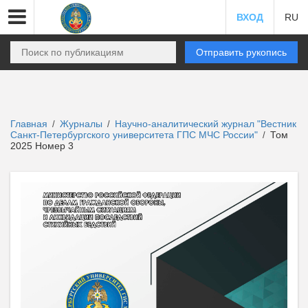
ВХОД
RU
Отправить рукопись
Главная
Журналы
Научно-аналитический журнал "Вестник
/
/
Санкт-Петербургского университета ГПС МЧС России"
Том
/
2025 Номер 3